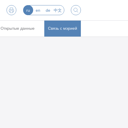
ru
en
de
中文
Открытые данные
Связь с мэрией