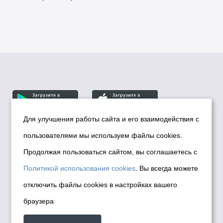
Для улучшения работы сайта и его взаимодействия с
пользователями мы используем файлы cookies.
© Департамент информационной политики мэрии
города Новосибирска, 2026
Продолжая пользоваться сайтом, вы соглашаетесь с
Политика использования Cookies
Политикой использования cookies
. Вы всегда можете
Политика по обработке персональных
отключить файлы cookies в настройках вашего
данных в информационных системах
браузера
мэрии города Новосибирска
Техническая поддержка сайта -