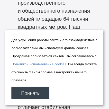
производственного
и общественного назначения
общей площадью 64 тысячи
квадратных метров. Наш
район занимает ведущее
Для улучшения работы сайта и его взаимодействия с
место по наличию
пользователями мы используем файлы cookies.
строительных площадок. Это
Продолжая пользоваться сайтом, вы соглашаетесь с
свидетельствует о его
Политикой использования cookies
. Вы всегда можете
поступательном развитии.
отключить файлы cookies в настройках вашего
Из более чем 16 активно
браузера
работающих застройщиков
можно отметить тех, кого
Принять
на протяжении ряда лет
отличает стабильная