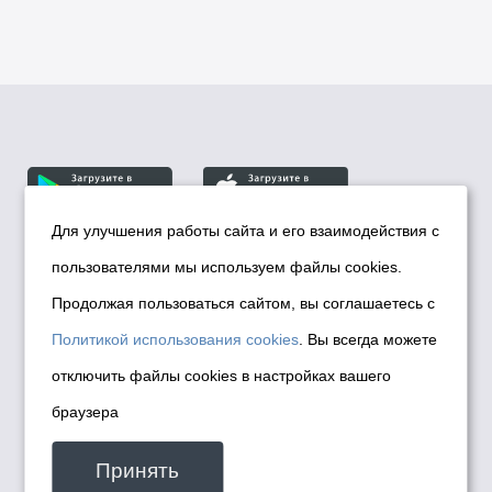
Для улучшения работы сайта и его взаимодействия с
пользователями мы используем файлы cookies.
© Департамент информационной политики мэрии
города Новосибирска, 2026
Продолжая пользоваться сайтом, вы соглашаетесь с
Политика использования Cookies
Политикой использования cookies
. Вы всегда можете
Политика по обработке персональных
отключить файлы cookies в настройках вашего
данных в информационных системах
браузера
мэрии города Новосибирска
Техническая поддержка сайта -
Принять
malinchukvl@mail.ru