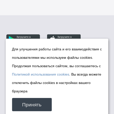
Для улучшения работы сайта и его взаимодействия с
пользователями мы используем файлы cookies.
© Департамент информационной политики мэрии
города Новосибирска, 2026
Продолжая пользоваться сайтом, вы соглашаетесь с
Политика использования Cookies
Политикой использования cookies
. Вы всегда можете
Политика по обработке персональных
отключить файлы cookies в настройках вашего
данных в информационных системах
браузера
мэрии города Новосибирска
Техническая поддержка сайта -
Принять
malinchukvl@mail.ru