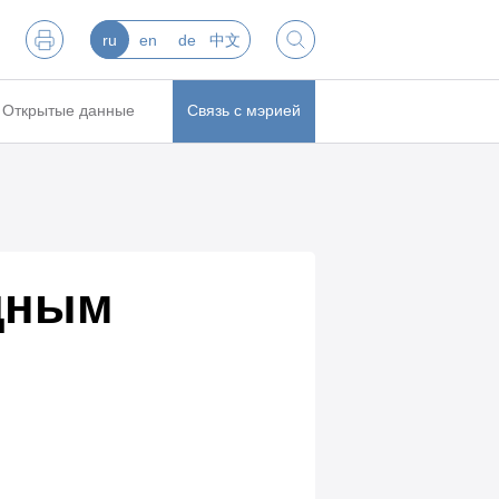
ru
en
de
中文
Открытые данные
Связь с мэрией
щным