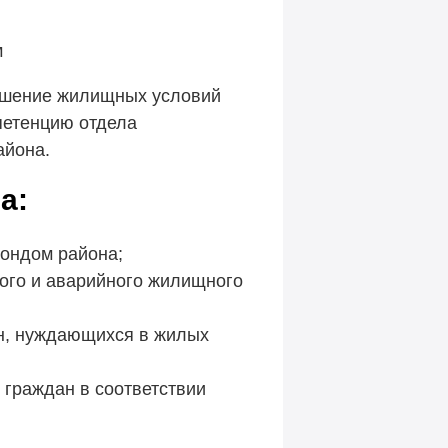
м
чшение жилищных условий
петенцию отдела
айона.
а:
ондом района;
хого и аварийного жилищного
н, нуждающихся в жилых
 граждан в соответствии