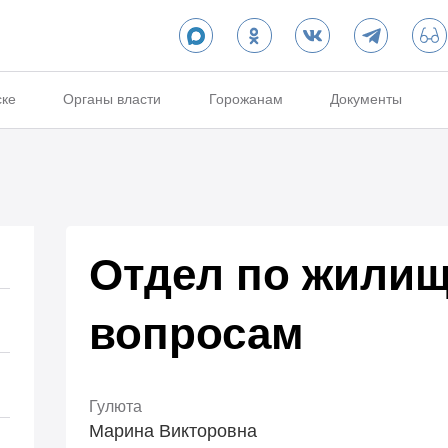
ске
Органы власти
Горожанам
Документы
Отдел по жили
вопросам
Гулюта
Марина Викторовна