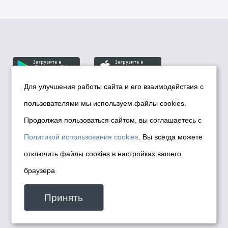
Для улучшения работы сайта и его взаимодействия с
пользователями мы используем файлы cookies.
© Департамент информационной политики мэрии
города Новосибирска, 2026
Продолжая пользоваться сайтом, вы соглашаетесь с
Политика использования Cookies
Политикой использования cookies
. Вы всегда можете
Политика по обработке персональных
отключить файлы cookies в настройках вашего
данных в информационных системах
браузера
мэрии города Новосибирска
Техническая поддержка сайта -
Принять
malinchukvl@mail.ru