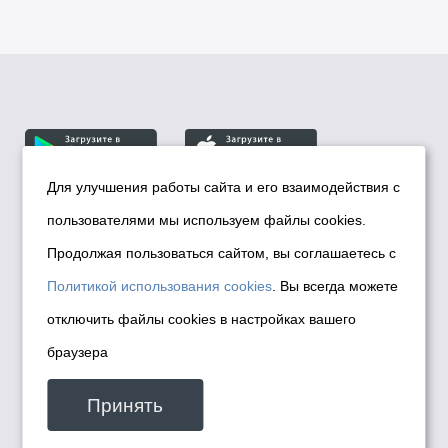
Для улучшения работы сайта и его взаимодействия с
пользователями мы используем файлы cookies.
© Департамент информационной политики мэрии
города Новосибирска, 2026
Продолжая пользоваться сайтом, вы соглашаетесь с
Политика использования Cookies
Политикой использования cookies
. Вы всегда можете
Политика по обработке персональных
отключить файлы cookies в настройках вашего
данных в информационных системах
браузера
мэрии города Новосибирска
Техническая поддержка сайта -
Принять
malinchukvl@mail.ru