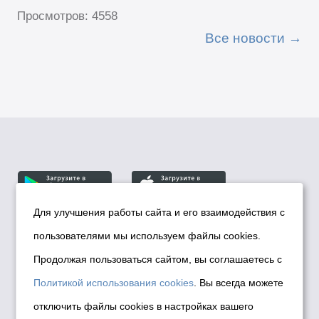
Просмотров: 4558
Все новости
Для улучшения работы сайта и его взаимодействия с
пользователями мы используем файлы cookies.
© Департамент информационной политики мэрии
города Новосибирска, 2026
Продолжая пользоваться сайтом, вы соглашаетесь с
Политика использования Cookies
Политикой использования cookies
. Вы всегда можете
Политика по обработке персональных
отключить файлы cookies в настройках вашего
данных в информационных системах