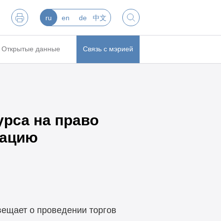
ru
en
de
中文
Открытые данные
Связь с мэрией
урса на право
тацию
ещает о проведении торгов