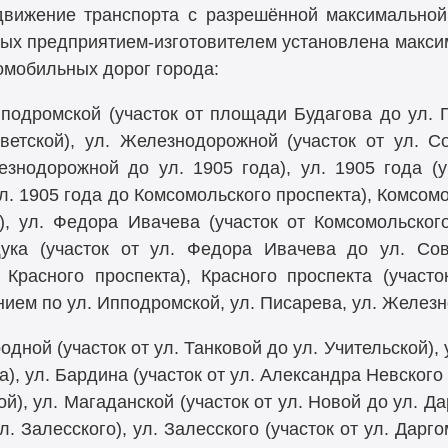
вижение транспорта с разрешённой максимальной
рых предприятием-изготовителем установлена максим
омобильных дорог города:
подромской (участок от площади Будагова до ул. П
ветской), ул. Железнодорожной (участок от ул. Со
езнодорожной до ул. 1905 года), ул. 1905 года (у
ул. 1905 года до Комсомольского проспекта), Комсомо
, ул. Федора Ивачева (участок от Комсомольског
ка (участок от ул. Федора Ивачева до ул. Сове
Красного проспекта), Красного проспекта (участ
ием по ул. Ипподромской, ул. Писарева, ул. Желез
дной (участок от ул. Танковой до ул. Учительской),
а), ул. Бардина (участок от ул. Александра Невского 
ой), ул. Магаданской (участок от ул. Новой до ул. Д
л. Залесского), ул. Залесского (участок от ул. Дарг