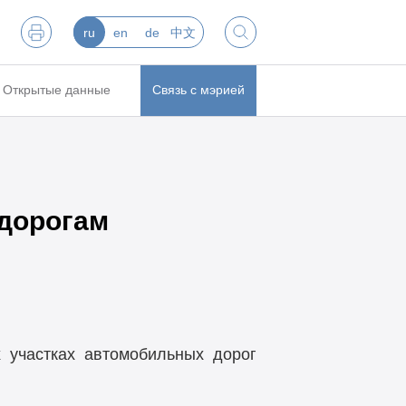
ru
en
de
中文
Открытые данные
Связь с мэрией
 дорогам
 участках автомобильных дорог