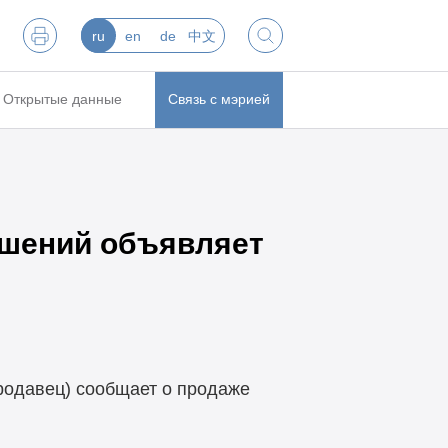
ru
en
de
中文
Открытые данные
Связь с мэрией
ошений объявляет
родавец) сообщает о продаже