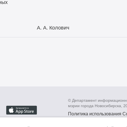
ных
ирска А. А. Колович
© Департамент информационн
мэрии города Новосибирска, 2
Политика использования C
Политика по обработке пе
данных в информационных