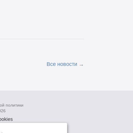
Все новости
ой политики
026
ookies
рсональных
 системах