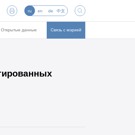
ru
en
de
中文
Открытые данные
Связь с мэрией
нтированных