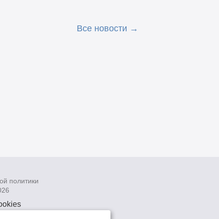
Все новости
ой политики
026
ookies
рсональных