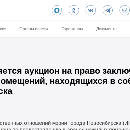
ске
Органы власти
Горожанам
Документы
яется аукцион на право закл
омещений, находящихся в со
ска
ственных отношений мэрии города Новосибирска (ИН
циона по предоставлению в аренду нежилых помеще