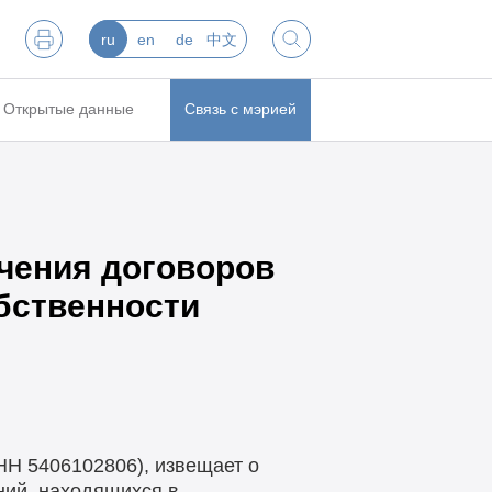
ru
en
de
中文
Открытые данные
Связь с мэрией
ючения договоров
бственности
Н 5406102806), извещает о
ний, находящихся в