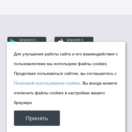
Для улучшения работы сайта и его взаимодействия с
пользователями мы используем файлы cookies.
© Департамент информационной политики мэрии
города Новосибирска, 2026
Продолжая пользоваться сайтом, вы соглашаетесь с
Политика использования Cookies
Политикой использования cookies
. Вы всегда можете
Политика по обработке персональных
отключить файлы cookies в настройках вашего
данных в информационных системах
браузера
мэрии города Новосибирска
Техническая поддержка сайта -
Принять
malinchukvl@mail.ru