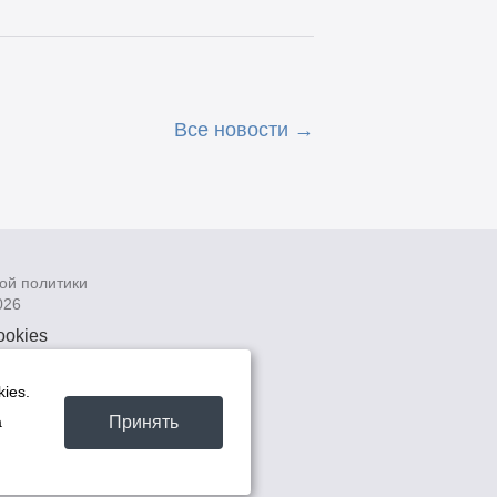
Все новости
ой политики
026
ookies
рсональных
 системах
ies.
а
Принять
а
та -