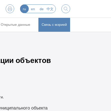
ru
en
de
中文
Открытые данные
Связь с мэрией
ации объектов
и.
униципального объекта