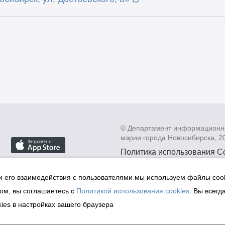
© Департамент информационн
мэрии города Новосибирска, 2
Политика использования C
Политика по обработке пе
данных в информационных
и его взаимодействия с пользователями мы используем файлы cook
мэрии города Новосибирск
ом, вы соглашаетесь с
Политикой использования cookies
. Вы всегд
Техническая поддержка сай
ies в настройках вашего браузера
malinchukvl@mail.ru