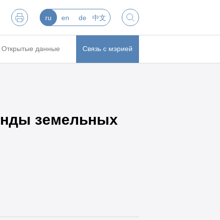
ru
en
de
中文
Открытые данные
Связь с мэрией
енды земельных