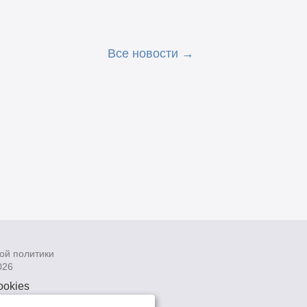
Все новости
ой политики
026
ookies
рсональных