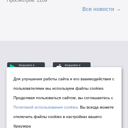
Просмотров: 2209
Все новости
Для улучшения работы сайта и его взаимодействия с
пользователями мы используем файлы cookies.
© Департамент информационной политики мэрии
города Новосибирска, 2026
Продолжая пользоваться сайтом, вы соглашаетесь с
Политика использования Cookies
Политикой использования cookies
. Вы всегда можете
Политика по обработке персональных
отключить файлы cookies в настройках вашего
данных в информационных системах
браузера
мэрии города Новосибирска