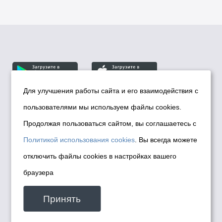
Для улучшения работы сайта и его взаимодействия с
пользователями мы используем файлы cookies.
© Департамент информационной политики мэрии
города Новосибирска, 2026
Продолжая пользоваться сайтом, вы соглашаетесь с
Политика использования Cookies
Политикой использования cookies
. Вы всегда можете
Политика по обработке персональных
отключить файлы cookies в настройках вашего
данных в информационных системах
браузера
мэрии города Новосибирска
Техническая поддержка сайта -
Принять
malinchukvl@mail.ru