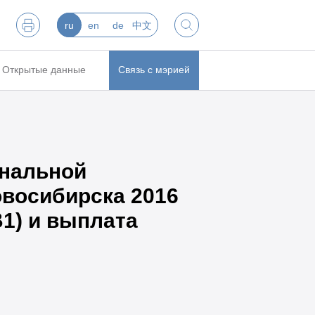
ru
en
de
中文
Открытые данные
Связь с мэрией
инальной
восибирска 2016
B1) и выплата