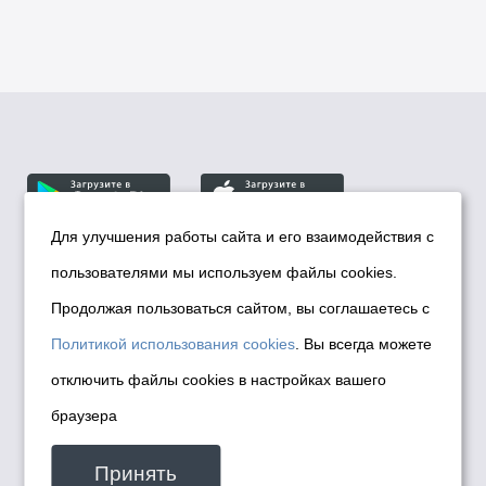
Для улучшения работы сайта и его взаимодействия с
пользователями мы используем файлы cookies.
© Департамент информационной политики мэрии
города Новосибирска, 2026
Продолжая пользоваться сайтом, вы соглашаетесь с
Политика использования Cookies
Политикой использования cookies
. Вы всегда можете
Политика по обработке персональных
отключить файлы cookies в настройках вашего
данных в информационных системах
браузера
мэрии города Новосибирска
Техническая поддержка сайта -
Принять
malinchukvl@mail.ru