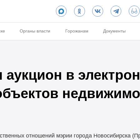
ске
Органы власти
Горожанам
Документы
 аукцион в электро
объектов недвижимо
ственных отношений мэрии города Новосибирска (Пр