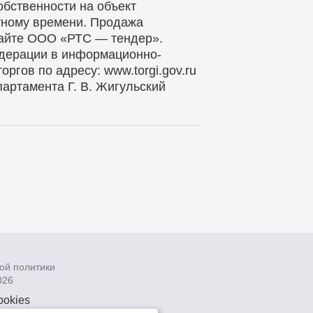
бственности на объект
стному времени. Продажа
сайте ООО «РТС — тендер».
дерации в информационно-
гов по адресу: www.torgi.gov.ru
партамента Г. В. Жигульский
ой политики
026
ookies