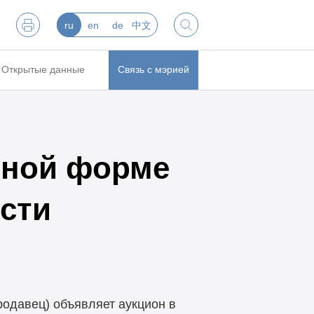
ru
en
de
中文
Открытые данные
Связь с мэрией
нной форме
сти
одавец) объявляет аукцион в