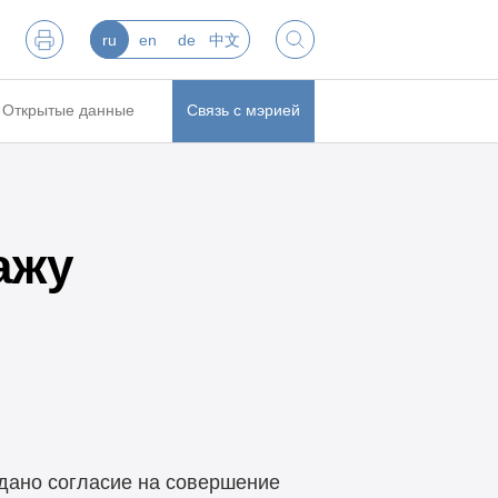
ru
en
de
中文
Открытые данные
Связь с мэрией
ажу
дано согласие на совершение