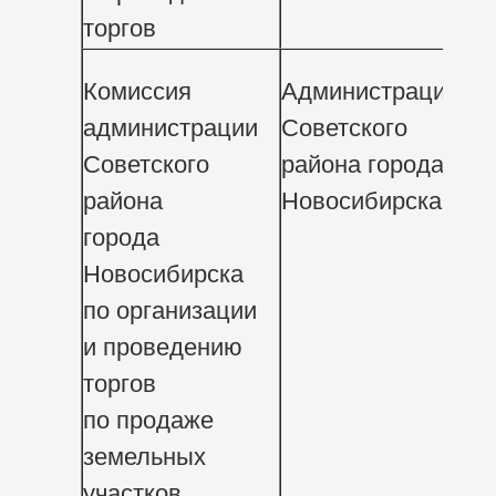
торгов
Комиссия
Администрация
Пр
администрации
Советского
за
Советского
района города
до
района
Новосибирска
ар
города
зе
Новосибирска
уч
по организации
и проведению
торгов
по продаже
земельных
участков