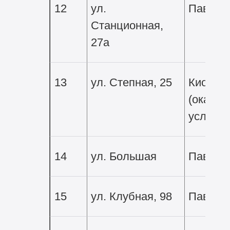
12
ул.
Павиль
Станционная,
27а
13
ул. Степная, 25
Киоск
(оказан
услуг)
14
ул. Большая
Павиль
15
ул. Клубная, 98
Павиль