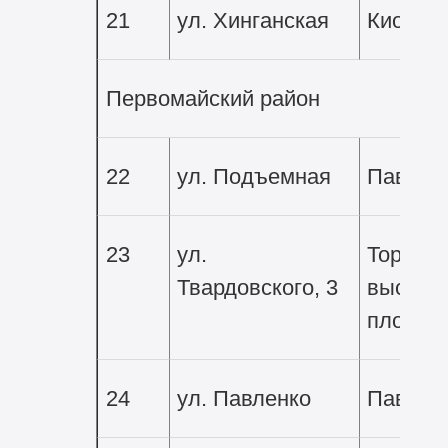
21
ул. Хинганская
Киоски
Первомайский район
22
ул. Подъемная
Павиль
23
ул.
Торгово
Твардовского, 3
выстав
площад
24
ул. Павленко
Павиль