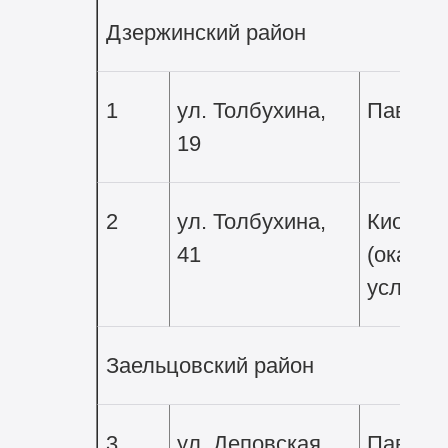
Дзержинский район
1
ул. Толбухина,
Павиль
19
2
ул. Толбухина,
Киоск
41
(оказан
услуг)
Заельцовский район
3
ул. Деповская
Павиль