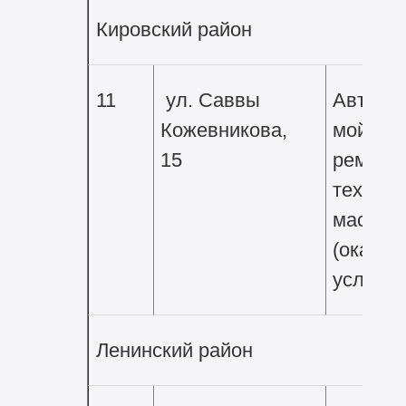
Кировский район
11
ул. Саввы
Автомо
Кожевникова,
мойка,
15
ремонт
техниче
мастер
(оказан
услуг)
Ленинский район