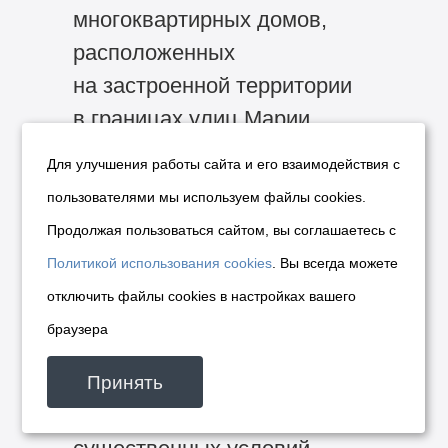
многоквартирных домов,
расположенных
на застроенной территории
в границах улиц Марии
Ульяновой, Героев
Для улучшения работы сайта и его взаимодействия с
Революции, Физкультурной
пользователями мы используем файлы cookies.
в Первомайском районе: ул.
Продолжая пользоваться сайтом, вы соглашаетесь с
Героев Революции, 17, ул.
Политикой использования cookies
. Вы всегда можете
Героев Революции, 19, ул.
отключить файлы cookies в настройках вашего
Героев Революции, 19а.
браузера
6.4. До 31.12.2016 после
выполнения лицом,
Принять
заключившим договор,