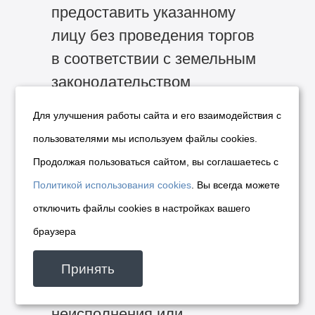
предоставить указанному
лицу без проведения торгов
в соответствии с земельным
законодательством
земельные участки для
Для улучшения работы сайта и его взаимодействия с
строительства в границах
пользователями мы используем файлы cookies.
застроенной территории.
Продолжая пользоваться сайтом, вы соглашаетесь с
7. Срок действия договора —
Политикой использования cookies
. Вы всегда можете
шесть лет.
отключить файлы cookies в настройках вашего
8. Обязанность мэрии города
браузера
Новосибирска оплатить
штраф в размере 50000,0
Принять
рублей в случае
неисполнения или