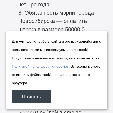
четыре года.
8. Обязанность мэрии города
Новосибирска — оплатить
штраф в размере 50000,0
рублей в случае
Для улучшения работы сайта и его взаимодействия с
неисполнения или
пользователями мы используем файлы cookies.
ненадлежащего исполнения
Продолжая пользоваться сайтом, вы соглашаетесь с
обязанностей,
Политикой использования cookies
. Вы всегда можете
предусмотренных пунктом
отключить файлы cookies в настройках вашего
6 настоящего приложения.
браузера
9. Обязанность лица,
заключившего договор, —
Принять
оплатить штраф в размере
50000,0 рублей в случае