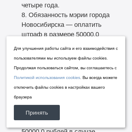
четыре года.
8. Обязанность мэрии города
Новосибирска — оплатить
штраф в размере 50000,0
рублей в случае
Для улучшения работы сайта и его взаимодействия с
неисполнения или
пользователями мы используем файлы cookies.
ненадлежащего исполнения
Продолжая пользоваться сайтом, вы соглашаетесь с
обязанностей,
Политикой использования cookies
. Вы всегда можете
предусмотренных пунктом
отключить файлы cookies в настройках вашего
6 настоящего приложения.
браузера
9. Обязанность лица,
заключившего договор, —
Принять
оплатить штраф в размере
50000,0 рублей в случае