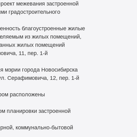
 проект межевания застроенной
ами градостроительного
твенность благоустроенные жилые
селяемым из жилых помещений,
ованных жилых помещений
вича, 11, пер. 1-й
ия мэрии города Новосибирска
. Серафимовича, 12, пер. 1-й
тором расположены
том планировки застроенной
нерной, коммунально-бытовой