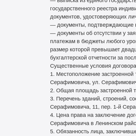
— выписка из единого государст
государственного реестра инди
документов, удостоверяющих лич
— документы, подтверждающие в
— документы об отсутствии у за
платежам в бюджеты любого уро
размер которой превышает двадц
бухгалтерской отчетности за по
Существенные условия договора 
1. Местоположение застроенной т
Серафимовича, ул. Серафимови
2. Общая площадь застроенной т
3. Перечень зданий, строений, с
Серафимовича, 11, пер. 1-й Сера
4. Цена права на заключение дог
Серафимовича в Ленинском район
5. Обязанность лица, заключивше