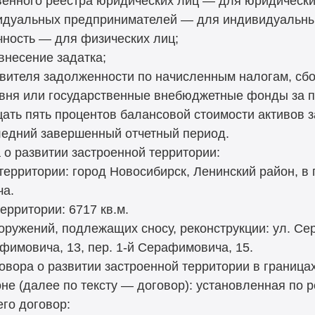
венного реестра юридических лиц — для юридических
видуальных предпринимателей — для индивидуальны
ность — для физических лиц;
несение задатка;
явителя задолженности по начисленным налогам, сб
вня или государственные внебюджетные фонды за 
ать пять процентов балансовой стоимости активов 
следний завершенный отчетный период.
о развитии застроенной территории:
ерритории: город Новосибирск, Ленинский район, в г
ча.
ерритории: 6717 кв.м.
ооружений, подлежащих сносу, реконструкции: ул. Сер
фимовича, 13, пер. 1-й Серафимовича, 15.
овора о развитии застроенной территории в границах
е (далее по тексту — договор): установленная по р
го договор: