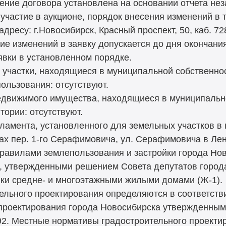
ение договора установлена на основании отчета не
 участие в аукционе, порядок внесения изменений в 
адресу: г.Новосибирск, Красный проспект, 50, каб. 72
ние изменений в заявку допускается до дня окончани
явки в установленном порядке.
участки, находящиеся в муниципальной собственно
пользования: отсутствуют.
едвижимого имущества, находящиеся в муниципально
ории: отсутствуют.
гламента, установленного для земельных участков в
цах пер. 1-го Серафимовича, ул. Серафимовича в Ле
Правилами землепользования и застройки города Нов
, утвержденными решением Совета депутатов города
ойки средне- и многоэтажными жилыми домами (Ж-1).
ельного проектирования определяются в соответст
 проектирования города Новосибирска утвержденным
92. Местные нормативы градостроительного проект