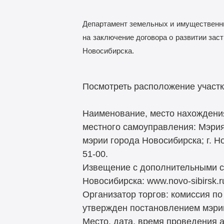
Департамент земельных и
имущественны
на
заключение договора о
развитии заст
Новосибирска.
Посмотреть расположение участ
Наименование, место нахождения
местного самоуправления: Мэри
мэрии города Новосибирска; г. Но
51-00.
Извещение с дополнительными с
Новосибирска: www.novo-sibirsk.r
Организатор торгов: комиссия п
утвержден постановлением мэрии
Место, дата, время проведения ау