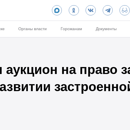
ске
Органы власти
Горожанам
Документы
 аукцион на право 
развитии застроенно