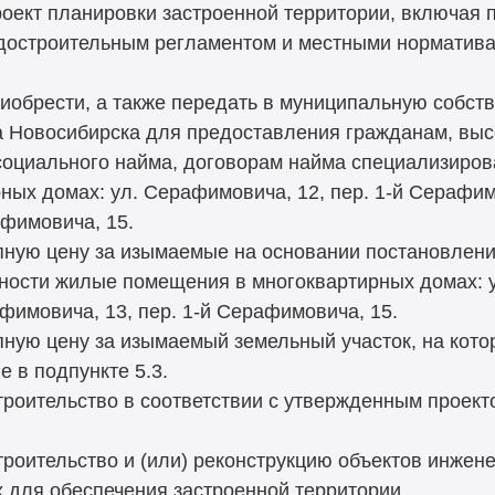
проект планировки застроенной территории, включая
радостроительным регламентом и местными норматив
приобрести, а также передать в муниципальную собс
а Новосибирска для предоставления гражданам, вы
социального найма, договорам найма специализир
ых домах: ул. Серафимовича, 12, пер. 1-й Серафимо
афимовича, 15.
купную цену за изымаемые на основании постановлен
ности жилые помещения в многоквартирных домах: ул
фимовича, 13, пер. 1-й Серафимовича, 15.
купную цену за изымаемый земельный участок, на ко
 в подпункте 5.3.
строительство в соответствии с утвержденным проек
строительство и (или) реконструкцию объектов инже
 для обеспечения застроенной территории.