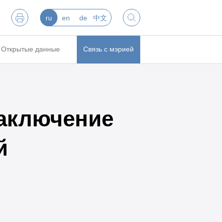
ru
en
de
中文
Открытые данные
Связь с мэрией
заключение
й