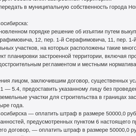
о передать в муниципальную собственность города Н
восибирска:
становленном порядке решение об изъятии путем вык
рафимовича, 12, пер. 1-й Серафимовича, 11, пер. 1-
льных участков, на которых расположены такие мног
оект планировки застроенной территории, включая п
радостроительным регламентом и местными норматив
нения лицом, заключившим договор, существенных ус
 — 5.4, предоставить указанному лицу без проведен
земельные участки для строительства в границах за
ыре года.
восибирска — оплатить штраф в размере 50000,0 ру
анностей, предусмотренных пунктом 6 настоящего п
его договор, — оплатить штраф в размере 50000,0 р