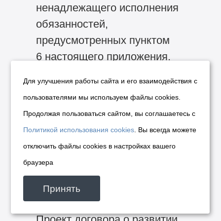
ненадлежащего исполнения
обязанностей,
предусмотренных пунктом
6 настоящего приложения.
9. Обязанность лица,
Для улучшения работы сайта и его взаимодействия с
заключившего договор, —
пользователями мы используем файлы cookies.
оплатить штраф в размере
Продолжая пользоваться сайтом, вы соглашаетесь с
50000,0 рублей в случае
Политикой использования cookies
. Вы всегда можете
неисполнения или
отключить файлы cookies в настройках вашего
ненадлежащего исполнения
браузера
обязанностей,
предусмотренных пунктом
Принять
5 настоящего приложения.
Проект договора о развитии