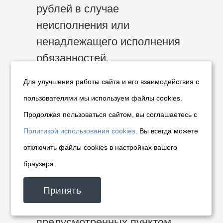
рублей в случае
неисполнения или
ненадлежащего исполнения
обязанностей,
предусмотренных пунктом
Для улучшения работы сайта и его взаимодействия с
6 настоящего приложения.
пользователями мы используем файлы cookies.
9. Обязанность лица,
Продолжая пользоваться сайтом, вы соглашаетесь с
заключившего договор, —
Политикой использования cookies
. Вы всегда можете
оплатить штраф в размере
отключить файлы cookies в настройках вашего
50000,0 рублей в случае
браузера
неисполнения или
ненадлежащего исполнения
Принять
обязанностей,
предусмотренных пунктом