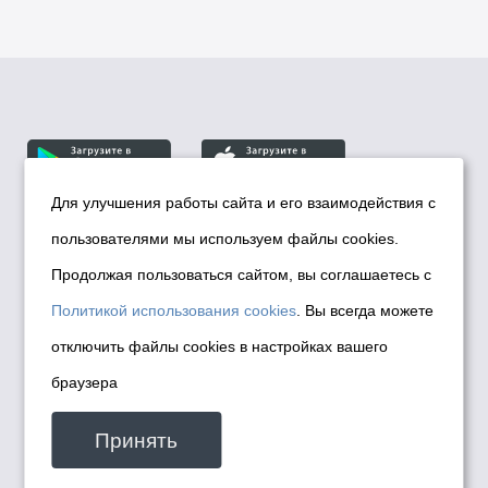
Для улучшения работы сайта и его взаимодействия с
пользователями мы используем файлы cookies.
© Департамент информационной политики мэрии
города Новосибирска, 2026
Продолжая пользоваться сайтом, вы соглашаетесь с
Политика использования Cookies
Политикой использования cookies
. Вы всегда можете
Политика по обработке персональных
отключить файлы cookies в настройках вашего
данных в информационных системах
браузера
мэрии города Новосибирска
Техническая поддержка сайта -
Принять
malinchukvl@mail.ru