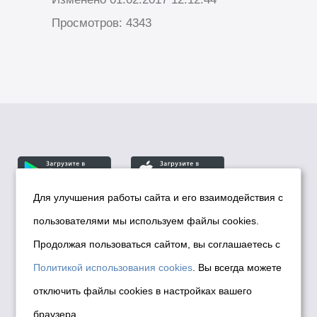
Просмотров: 4343
Для улучшения работы сайта и его взаимодействия с
пользователями мы используем файлы cookies.
© Департамент информационной политики мэрии
города Новосибирска, 2026
Продолжая пользоваться сайтом, вы соглашаетесь с
Политика использования Cookies
Политикой использования cookies
. Вы всегда можете
Политика по обработке персональных
отключить файлы cookies в настройках вашего
данных в информационных системах
браузера
мэрии города Новосибирска