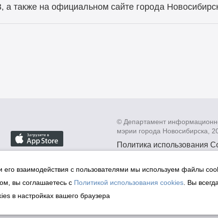
3, а также на официальном сайте города Новосибирс
© Департамент информационн
мэрии города Новосибирска, 2
Политика использования C
Политика по обработке пе
данных в информационных
и его взаимодействия с пользователями мы используем файлы cook
мэрии города Новосибирск
ом, вы соглашаетесь с
Политикой использования cookies
. Вы всегд
Техническая поддержка сай
ies в настройках вашего браузера
malinchukvl@mail.ru