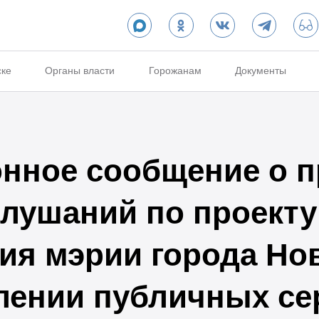
ске
Органы власти
Горожанам
Документы
нное сообщение о п
лушаний по проекту
ия мэрии города Но
лении публичных се