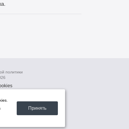
ка.
ой политики
026
ookies
рсональных
 системах
ies.
а
Принять
а
та -