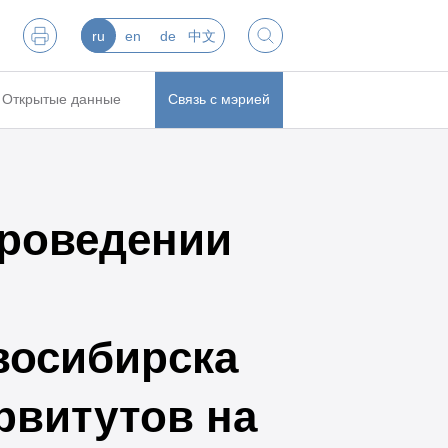
ru
en
de
中文
Открытые данные
Связь с мэрией
роведении
восибирска
рвитутов на