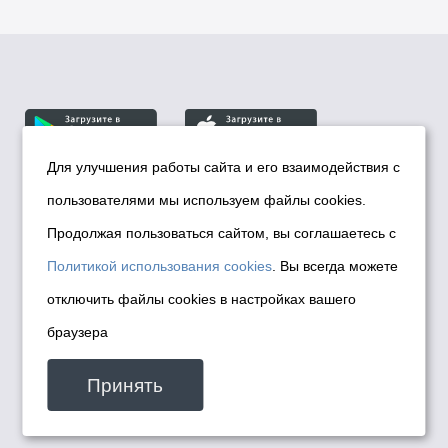
Для улучшения работы сайта и его взаимодействия с
пользователями мы используем файлы cookies.
© Департамент информационной политики мэрии
города Новосибирска, 2026
Продолжая пользоваться сайтом, вы соглашаетесь с
Политика использования Cookies
Политикой использования cookies
. Вы всегда можете
Политика по обработке персональных
отключить файлы cookies в настройках вашего
данных в информационных системах
браузера
мэрии города Новосибирска
Техническая поддержка сайта -
Принять
malinchukvl@mail.ru