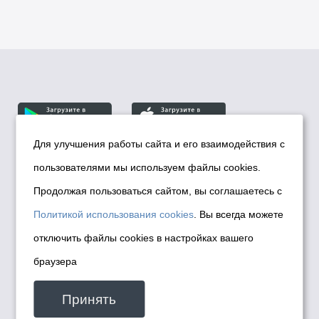
Для улучшения работы сайта и его взаимодействия с
пользователями мы используем файлы cookies.
© Департамент информационной политики мэрии
города Новосибирска, 2026
Продолжая пользоваться сайтом, вы соглашаетесь с
Политика использования Cookies
Политикой использования cookies
. Вы всегда можете
Политика по обработке персональных
отключить файлы cookies в настройках вашего
данных в информационных системах
браузера
мэрии города Новосибирска
Техническая поддержка сайта -
Принять
malinchukvl@mail.ru