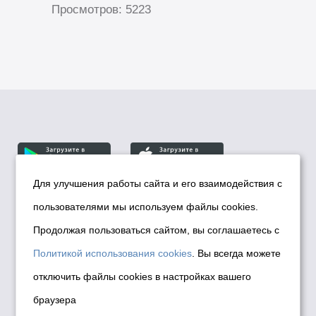
Просмотров: 5223
Для улучшения работы сайта и его взаимодействия с
пользователями мы используем файлы cookies.
© Департамент информационной политики мэрии
города Новосибирска, 2026
Продолжая пользоваться сайтом, вы соглашаетесь с
Политика использования Cookies
Политикой использования cookies
. Вы всегда можете
Политика по обработке персональных
отключить файлы cookies в настройках вашего
данных в информационных системах
браузера
мэрии города Новосибирска