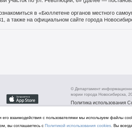
ый участок по ул. Революции, 6» (далее — постанов
ознакомиться в «Бюллетене органов местного самоу
31, а также на официальном сайте города Новосибир
© Департамент информационн
мэрии города Новосибирска, 2
Политика использования C
Политика по обработке пе
данных в информационных
и его взаимодействия с пользователями мы используем файлы cook
мэрии города Новосибирск
ом, вы соглашаетесь с
Политикой использования cookies
. Вы всегд
Техническая поддержка сай