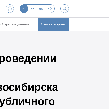
ru
en
de
中文
Открытые данные
Связь с мэрией
роведении
восибирска
публичного