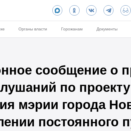
ске
Органы власти
Горожанам
Документы
нное сообщение о п
лушаний по проекту
ия мэрии города Но
лении постоянного 