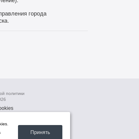
ление).
правления города
ска.
ой политики
026
ookies
рсональных
 системах
ies.
а
Принять
а
та -