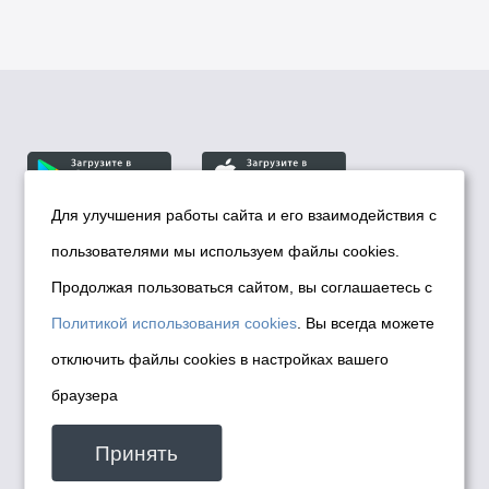
Для улучшения работы сайта и его взаимодействия с
пользователями мы используем файлы cookies.
© Департамент информационной политики мэрии
города Новосибирска, 2026
Продолжая пользоваться сайтом, вы соглашаетесь с
Политика использования Cookies
Политикой использования cookies
. Вы всегда можете
Политика по обработке персональных
отключить файлы cookies в настройках вашего
данных в информационных системах
браузера
мэрии города Новосибирска
Техническая поддержка сайта -
Принять
malinchukvl@mail.ru