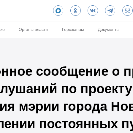
ске
Органы власти
Горожанам
Документы
нное сообщение о п
лушаний по проекту
ия мэрии города Но
лении постоянных 