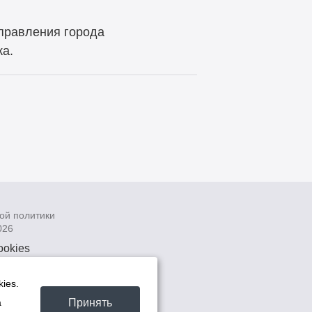
правления города
ка.
ой политики
026
ookies
рсональных
 системах
ies.
а
Принять
а