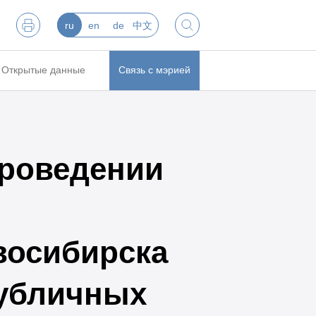
ru
en
de
中文
Открытые данные
Связь с мэрией
роведении
восибирска
публичных