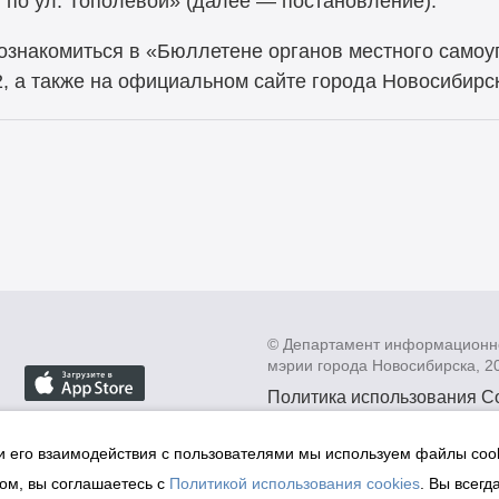
 по ул. Тополевой» (далее — постановление).
ознакомиться в «Бюллетене органов местного самоу
2, а также на официальном сайте города Новосибирс
© Департамент информационн
мэрии города Новосибирска, 2
Политика использования C
Политика по обработке пе
данных в информационных
и его взаимодействия с пользователями мы используем файлы cook
мэрии города Новосибирск
ом, вы соглашаетесь с
Политикой использования cookies
. Вы всегд