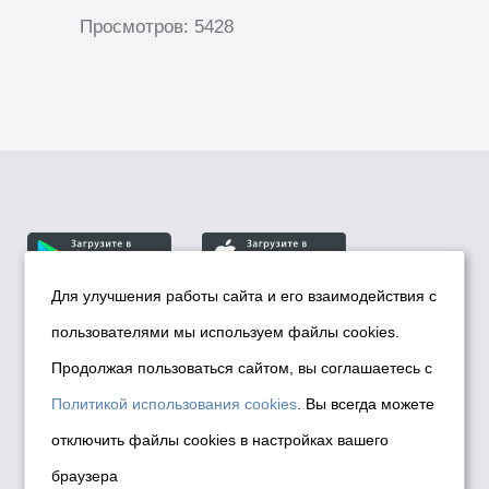
Просмотров: 5428
Для улучшения работы сайта и его взаимодействия с
пользователями мы используем файлы cookies.
© Департамент информационной политики мэрии
города Новосибирска, 2026
Продолжая пользоваться сайтом, вы соглашаетесь с
Политика использования Cookies
Политикой использования cookies
. Вы всегда можете
Политика по обработке персональных
отключить файлы cookies в настройках вашего
данных в информационных системах
браузера
мэрии города Новосибирска