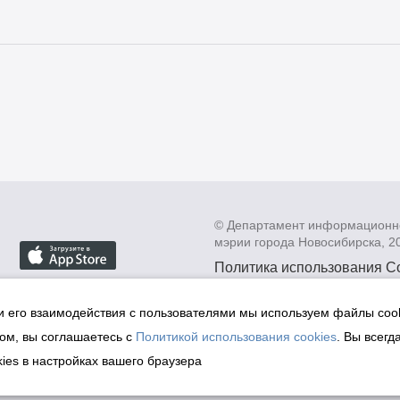
© Департамент информационн
мэрии города Новосибирска, 2
Политика использования C
Политика по обработке пе
данных в информационных
и его взаимодействия с пользователями мы используем файлы cook
мэрии города Новосибирск
ом, вы соглашаетесь с
Политикой использования cookies
. Вы всегд
Техническая поддержка сай
ies в настройках вашего браузера
malinchukvl@mail.ru