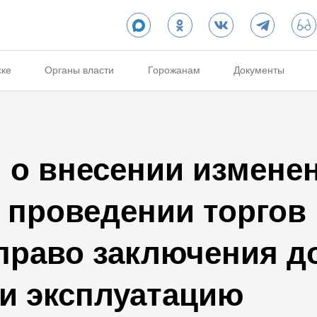
ске
Органы власти
Горожанам
Документы
о внесении изменен
 проведении торгов
 право заключения д
и эксплуатацию