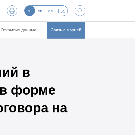
ru
en
de
中文
Открытые данные
Связь с мэрией
ий в
 в форме
оговора на