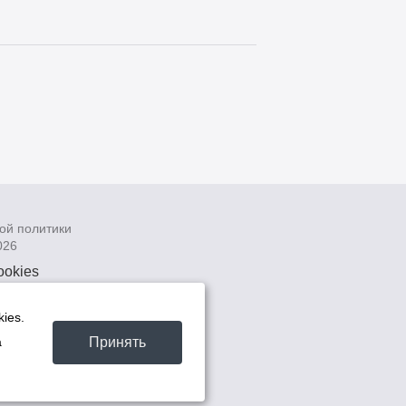
ой политики
026
ookies
рсональных
 системах
ies.
а
Принять
а
та -