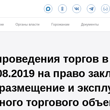
ске
Органы власти
Горожанам
Документы
проведения торгов 
08.2019 на право за
 размещение и эксп
ного торгового объе