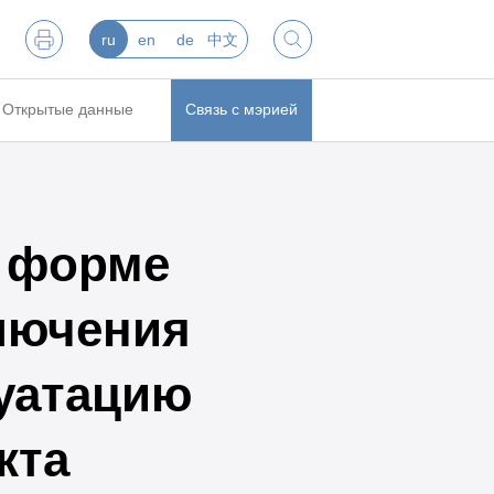
ru
en
de
中文
Открытые данные
Связь с мэрией
в форме
ключения
луатацию
кта