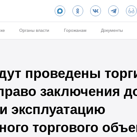
ске
Органы власти
Горожанам
Документы
будут проведены тор
 право заключения д
и эксплуатацию
ного торгового объе