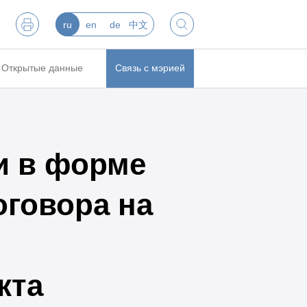
ru
en
de
中文
Открытые данные
Связь с мэрией
ги в форме
оговора на
кта