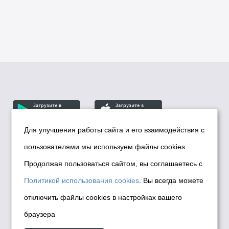
Для улучшения работы сайта и его взаимодействия с
пользователями мы используем файлы cookies.
© Департамент информационной политики мэрии
города Новосибирска, 2026
Продолжая пользоваться сайтом, вы соглашаетесь с
Политика использования Cookies
Политикой использования cookies
. Вы всегда можете
Политика по обработке персональных
отключить файлы cookies в настройках вашего
данных в информационных системах
браузера
мэрии города Новосибирска