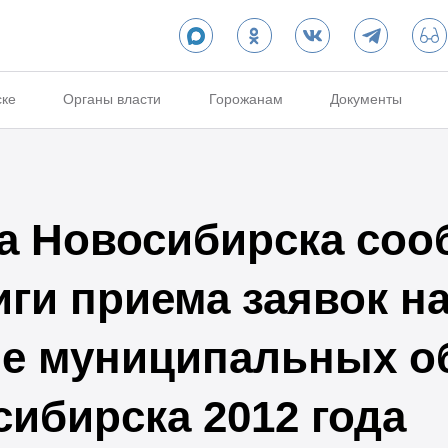
ске
Органы власти
Горожанам
Документы
а Новосибирска соо
иги приема заявок н
е муниципальных о
сибирска 2012 года