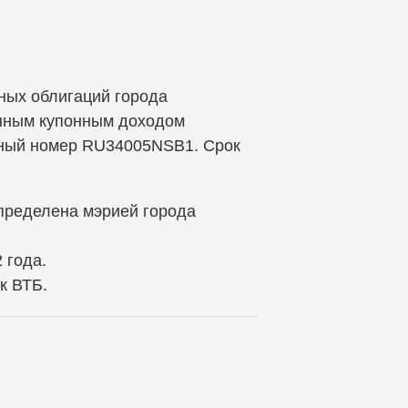
ьных облигаций города
анным купонным доходом
нный номер RU34005NSB1. Срок
определена мэрией города
 года.
к ВТБ.