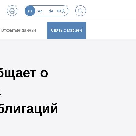
ru
en
de
中文
Открытые данные
Связь с мэрией
бщает о
а
блигаций