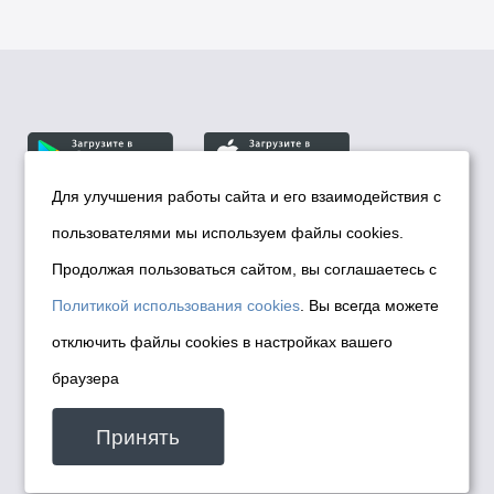
Для улучшения работы сайта и его взаимодействия с
пользователями мы используем файлы cookies.
© Департамент информационной политики мэрии
города Новосибирска, 2026
Продолжая пользоваться сайтом, вы соглашаетесь с
Политика использования Cookies
Политикой использования cookies
. Вы всегда можете
Политика по обработке персональных
отключить файлы cookies в настройках вашего
данных в информационных системах
браузера
мэрии города Новосибирска
Техническая поддержка сайта -
Принять
malinchukvl@mail.ru