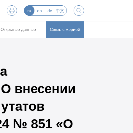
ru
en
de
中文
Открытые данные
Связь с мэрией
а
 О внесении
путатов
24 № 851 «О