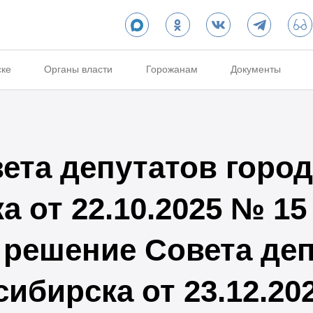
ске
Органы власти
Горожанам
Документы
ета депутатов город
 от 22.10.2025 № 15
 решение Совета де
ибирска от 23.12.20