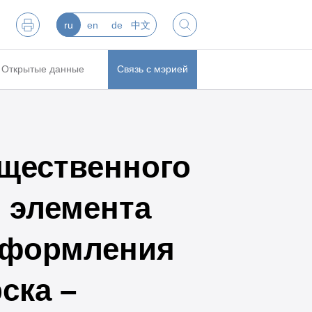
ru
en
de
中文
Открытые данные
Связь с мэрией
щественного
 элемента
оформления
ска –