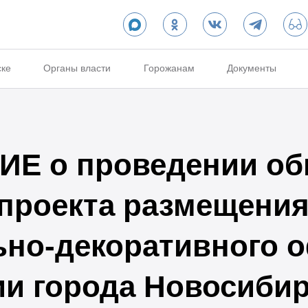
ске
Органы власти
Горожанам
Документы
Е о проведении об
проекта размещения
ьно-декоративного 
ии города Новосибир