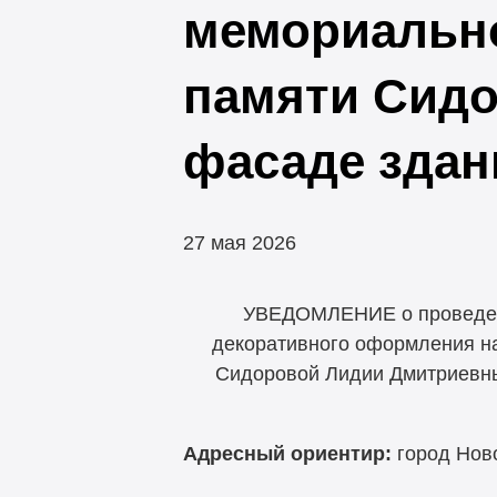
мемориально
памяти Сид
фасаде здан
27 мая 2026
УВЕДОМЛЕНИЕ о проведени
декоративного оформления на
Сидоровой Лидии Дмитриевны 
Адресный ориентир:
город Ново